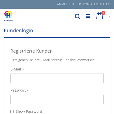
Zum
ANMELDEN
EIN KONTO ERSTELLEN
Inhalt
springen
items
0
Suche
Cart
Kundenlogin
Registrierte Kunden
Bitte geben Sie Ihre E-Mail-Adresse und Ihr Passwort ein:
E-Mail
Passwort
Show Password