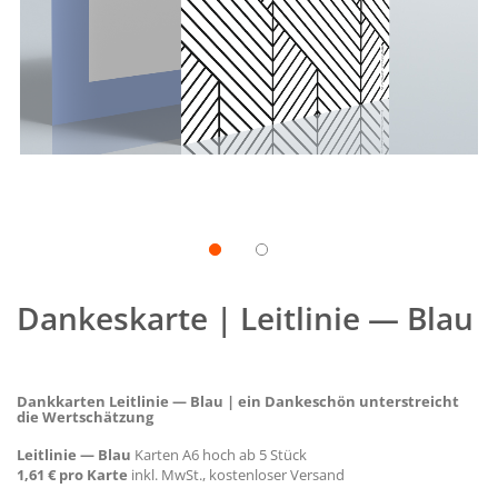
Zum
Anfang
Dankeskarte | Leitlinie — Blau
der
Bildgalerie
springen
Dankkarten Leitlinie — Blau | ein Dankeschön unterstreicht
die Wertschätzung
Leitlinie — Blau
Karten A6 hoch ab 5 Stück
1,61 € pro Karte
inkl. MwSt., kostenloser Versand