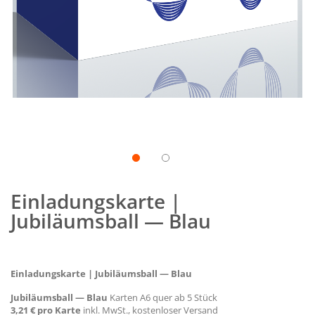
Zum
Anfang
Einladungskarte |
der
Bildgalerie
Jubiläumsball — Blau
springen
Einladungskarte | Jubiläumsball — Blau
Jubiläumsball — Blau
Karten A6 quer ab 5 Stück
3,21 € pro Karte
inkl. MwSt., kostenloser Versand